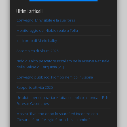
Ultimi articoli
Convegno: L’invisibile e la sua forza
Monitoraggio del Nibbio reale a Tolfa
In ricordo di Mario Kalby
Assemblea di Altura 2026
Nido di Falco pescatore installato nella Riserva Naturale
delle Saline di Tarquinia (VT)
Convegno pubblico: Piombo nemico invisibile
Rapporto attività 2025
Un aiuto per contrastare l’attacco eolico a Londa – P. N.
Foreste Casentinesi
Mostra “Il veleno dopo lo sparo” ed incontro con
Giovanni Storti “Meglio Storti che a piombo”