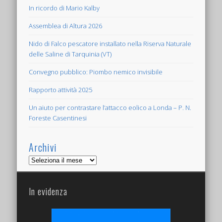
In ricordo di Mario Kalby
Assemblea di Altura 2026
Nido di Falco pescatore installato nella Riserva Naturale
delle Saline di Tarquinia (VT)
Convegno pubblico: Piombo nemico invisibile
Rapporto attività 2025
Un aiuto per contrastare l’attacco eolico a Londa – P. N.
Foreste Casentinesi
Archivi
Archivi
In evidenza