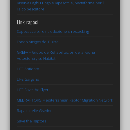
Riserva Laghi Lungo e Ripasottile, piattaforme per il
Falco pescatore
Link rapaci
Capovaccaio, reintroduzione e restocking
Fondo Amigos del Buitre
GREFA – Grupo de Rehabilitacion de la Fauna
Autoctona y su Habitat
LIFE Antidoto
LIFE Gargano
LIFE Save the Flyers
MEDRAPTORS Mediterranean Raptor Migration Network
Rapaci delle Gravine
Save the Raptors