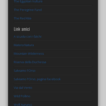
The Egyptian Vulture
The Peregrine Fund
The Red Kite
Link amici
A scuola con i falchi
Matera Natura
Mountain Wilderness
Riserva della Duchessa
Salviamo l'Orso
Salviamo l'Orso, pagina Facebook
Via dal Vento
Wild Pollino
Wolf Aurunci