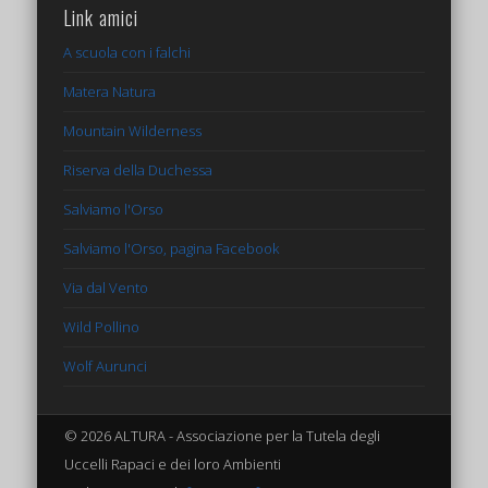
Link amici
A scuola con i falchi
Matera Natura
Mountain Wilderness
Riserva della Duchessa
Salviamo l'Orso
Salviamo l'Orso, pagina Facebook
Via dal Vento
Wild Pollino
Wolf Aurunci
© 2026 ALTURA - Associazione per la Tutela degli
Uccelli Rapaci e dei loro Ambienti