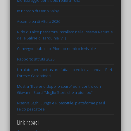
Monitoraggio del Nibbio reale a Tolfa
In ricordo di Mario Kalby
Assemblea di Altura 2026
Nido di Falco pescatore installato nella Riserva Naturale
delle Saline di Tarquinia (VT)
Convegno pubblico: Piombo nemico invisibile
Rapporto attività 2025
Un aiuto per contrastare l’attacco eolico a Londa – P. N.
Foreste Casentinesi
Mostra “Il veleno dopo lo sparo” ed incontro con
Giovanni Storti “Meglio Storti che a piombo”
Riserva Laghi Lungo e Ripasottile, piattaforme per il
Falco pescatore
Link rapaci