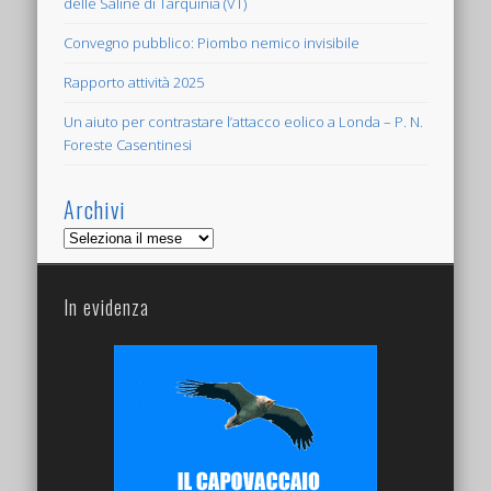
delle Saline di Tarquinia (VT)
Convegno pubblico: Piombo nemico invisibile
Rapporto attività 2025
Un aiuto per contrastare l’attacco eolico a Londa – P. N.
Foreste Casentinesi
Archivi
Archivi
In evidenza