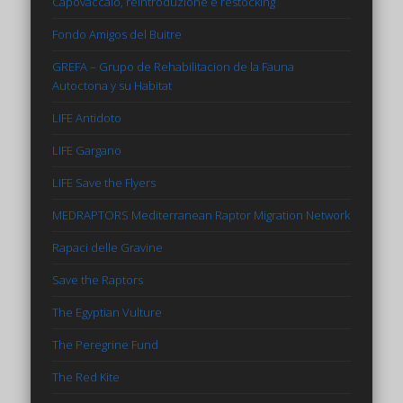
Capovaccaio, reintroduzione e restocking
Fondo Amigos del Buitre
GREFA – Grupo de Rehabilitacion de la Fauna
Autoctona y su Habitat
LIFE Antidoto
LIFE Gargano
LIFE Save the Flyers
MEDRAPTORS Mediterranean Raptor Migration Network
Rapaci delle Gravine
Save the Raptors
The Egyptian Vulture
The Peregrine Fund
The Red Kite