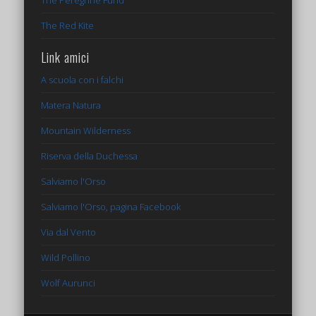
The Peregrine Fund
The Red Kite
Link amici
A scuola con i falchi
Matera Natura
Mountain Wilderness
Riserva della Duchessa
Salviamo l'Orso
Salviamo l'Orso, pagina Facebook
Via dal Vento
Wild Pollino
Wolf Aurunci