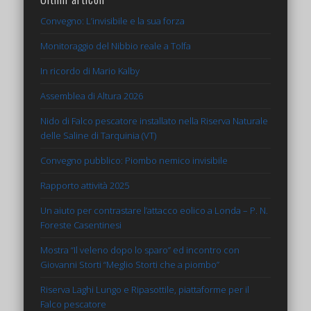
Convegno: L’invisibile e la sua forza
Monitoraggio del Nibbio reale a Tolfa
In ricordo di Mario Kalby
Assemblea di Altura 2026
Nido di Falco pescatore installato nella Riserva Naturale
delle Saline di Tarquinia (VT)
Convegno pubblico: Piombo nemico invisibile
Rapporto attività 2025
Un aiuto per contrastare l’attacco eolico a Londa – P. N.
Foreste Casentinesi
Mostra “Il veleno dopo lo sparo” ed incontro con
Giovanni Storti “Meglio Storti che a piombo”
Riserva Laghi Lungo e Ripasottile, piattaforme per il
Falco pescatore