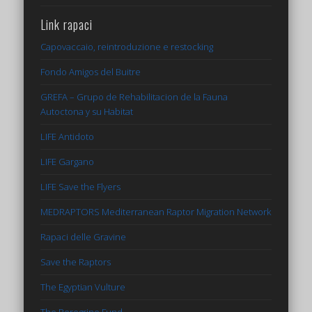
Link rapaci
Capovaccaio, reintroduzione e restocking
Fondo Amigos del Buitre
GREFA – Grupo de Rehabilitacion de la Fauna
Autoctona y su Habitat
LIFE Antidoto
LIFE Gargano
LIFE Save the Flyers
MEDRAPTORS Mediterranean Raptor Migration Network
Rapaci delle Gravine
Save the Raptors
The Egyptian Vulture