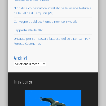
Nido di Falco pescatore installato nella Riserva Naturale
delle Saline di Tarquinia (VT)
Convegno pubblico: Piombo nemico invisibile
Rapporto attività 2025
Un aiuto per contrastare l’attacco eolico a Londa – P. N.
Foreste Casentinesi
Archivi
Archivi
In evidenza