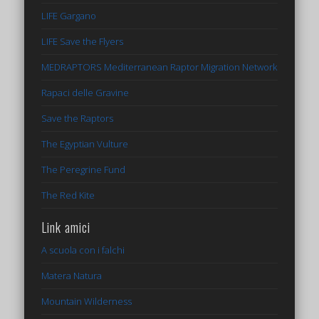
LIFE Gargano
LIFE Save the Flyers
MEDRAPTORS Mediterranean Raptor Migration Network
Rapaci delle Gravine
Save the Raptors
The Egyptian Vulture
The Peregrine Fund
The Red Kite
Link amici
A scuola con i falchi
Matera Natura
Mountain Wilderness