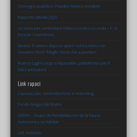
Convegno pubblico: Piombo nemico invisibile
Rapporto attività 2025
Un aiuto per contrastare l’attacco eolico a Londa – P. N.
Foreste Casentinesi
Mostra “Il veleno dopo lo sparo” ed incontro con
Giovanni Storti “Meglio Storti che a piombo”
Riserva Laghi Lungo e Ripasottile, piattaforme per il
Falco pescatore
Link rapaci
Capovaccaio, reintroduzione e restocking
Fondo Amigos del Buitre
GREFA – Grupo de Rehabilitacion de la Fauna
Autoctona y su Habitat
LIFE Antidoto