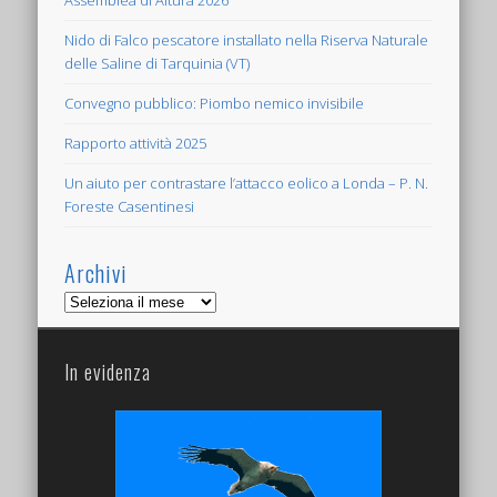
Assemblea di Altura 2026
Nido di Falco pescatore installato nella Riserva Naturale
delle Saline di Tarquinia (VT)
Convegno pubblico: Piombo nemico invisibile
Rapporto attività 2025
Un aiuto per contrastare l’attacco eolico a Londa – P. N.
Foreste Casentinesi
Archivi
Archivi
In evidenza