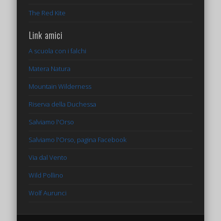
The Red Kite
Link amici
A scuola con i falchi
Matera Natura
Mountain Wilderness
Riserva della Duchessa
Salviamo l'Orso
Salviamo l'Orso, pagina Facebook
Via dal Vento
Wild Pollino
Wolf Aurunci