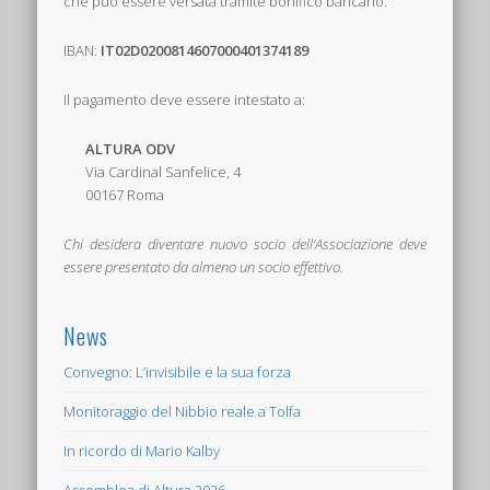
che può essere versata tramite bonifico bancario:
IBAN:
IT02D0200814607000401374189
Il pagamento deve essere intestato a:
ALTURA ODV
Via Cardinal Sanfelice, 4
00167 Roma
Chi desidera diventare nuovo socio dell’Associazione deve
essere presentato da almeno un socio effettivo.
News
Convegno: L’invisibile e la sua forza
Monitoraggio del Nibbio reale a Tolfa
In ricordo di Mario Kalby