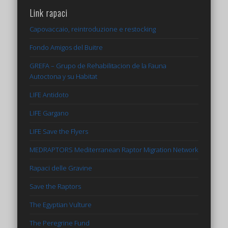
Link rapaci
Capovaccaio, reintroduzione e restocking
Fondo Amigos del Buitre
GREFA – Grupo de Rehabilitacion de la Fauna
Autoctona y su Habitat
LIFE Antidoto
LIFE Gargano
LIFE Save the Flyers
MEDRAPTORS Mediterranean Raptor Migration Network
Rapaci delle Gravine
Save the Raptors
The Egyptian Vulture
The Peregrine Fund