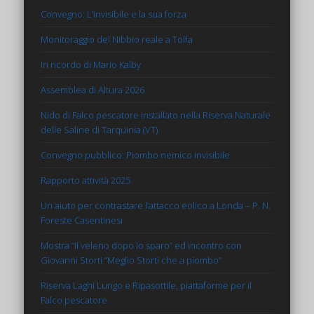
Convegno: L’invisibile e la sua forza
Monitoraggio del Nibbio reale a Tolfa
In ricordo di Mario Kalby
Assemblea di Altura 2026
Nido di Falco pescatore installato nella Riserva Naturale
delle Saline di Tarquinia (VT)
Convegno pubblico: Piombo nemico invisibile
Rapporto attività 2025
Un aiuto per contrastare l’attacco eolico a Londa – P. N.
Foreste Casentinesi
Mostra “Il veleno dopo lo sparo” ed incontro con
Giovanni Storti “Meglio Storti che a piombo”
Riserva Laghi Lungo e Ripasottile, piattaforme per il
Falco pescatore