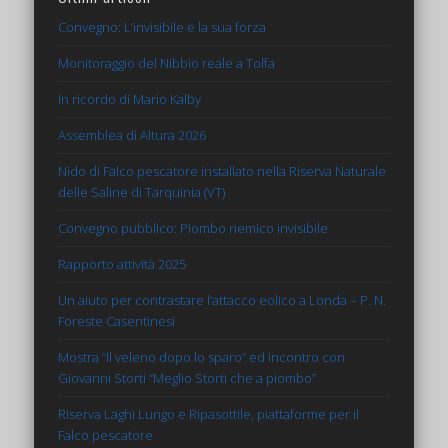
Convegno: L’invisibile e la sua forza
Monitoraggio del Nibbio reale a Tolfa
In ricordo di Mario Kalby
Assemblea di Altura 2026
Nido di Falco pescatore installato nella Riserva Naturale
delle Saline di Tarquinia (VT)
Convegno pubblico: Piombo nemico invisibile
Rapporto attività 2025
Un aiuto per contrastare l’attacco eolico a Londa – P. N.
Foreste Casentinesi
Mostra “Il veleno dopo lo sparo” ed incontro con
Giovanni Storti “Meglio Storti che a piombo”
Riserva Laghi Lungo e Ripasottile, piattaforme per il
Falco pescatore