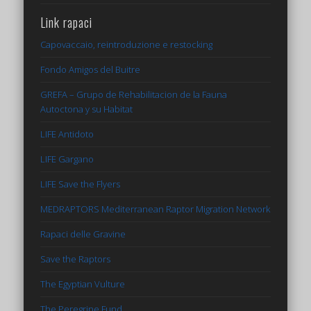
Link rapaci
Capovaccaio, reintroduzione e restocking
Fondo Amigos del Buitre
GREFA – Grupo de Rehabilitacion de la Fauna
Autoctona y su Habitat
LIFE Antidoto
LIFE Gargano
LIFE Save the Flyers
MEDRAPTORS Mediterranean Raptor Migration Network
Rapaci delle Gravine
Save the Raptors
The Egyptian Vulture
The Peregrine Fund