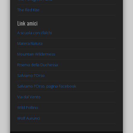
The Red Kite
Link amici
A scuola con i falchi
Matera Natura
Mountain Wilderness
Riserva della Duchessa
Salviamo l'Orso
Salviamo l'Orso, pagina Facebook
Via dal Vento
Wild Pollino
Wolf Aurunci