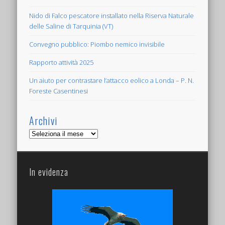
Nido di Falco pescatore installato nella Riserva Naturale
delle Saline di Tarquinia (VT)
Convegno pubblico: Piombo nemico invisibile
Rapporto attività 2025
Un aiuto per contrastare l’attacco eolico a Londa – P. N.
Foreste Casentinesi
Archivi
Archivi
In evidenza